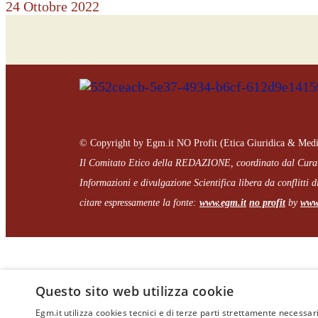
24 Ottobre 2022
© Copyright by Egm.it NO Profit (Etica Giuridica & Medi
Il Comitato Etico della REDAZIONE, coordinato dal
Cura
Informazioni e divulgazione Scientifica libera da conflitti di
citare espressamente la fonte:
www.egm.it
no profit
b
y
www.
Questo sito web utilizza cookie
Egm.it utilizza cookies tecnici e di terze parti strettamente necessari