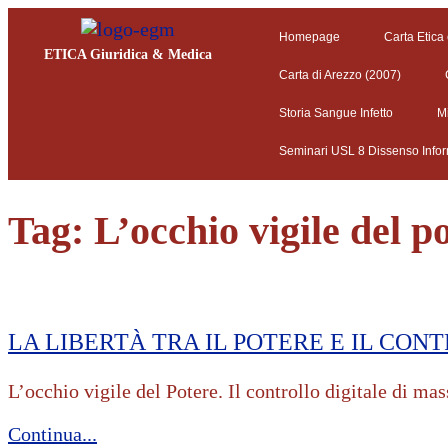
Homepage
Carta Etica
ETICA Giuridica & Medica
Carta di Arezzo (2007)
Storia Sangue Infetto
M
Seminari USL 8 Dissenso Info
Tag:
L’occhio vigile del p
LA LIBERTÀ TRA IL POTERE E IL CON
L’occhio vigile del Potere. Il controllo digitale di m
Continua...