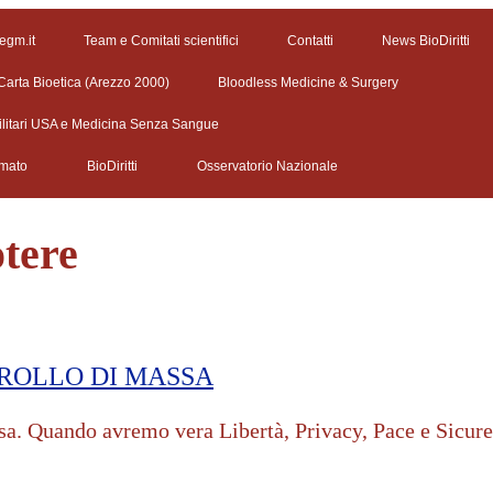
 egm.it
Team e Comitati scientifici
Contatti
News BioDiritti
Carta Bioetica (Arezzo 2000)
Bloodless Medicine & Surgery
ilitari USA e Medicina Senza Sangue
rmato
BioDiritti
Osservatorio Nazionale
otere
TROLLO DI MASSA
assa. Quando avremo vera Libertà, Privacy, Pace e Sicur