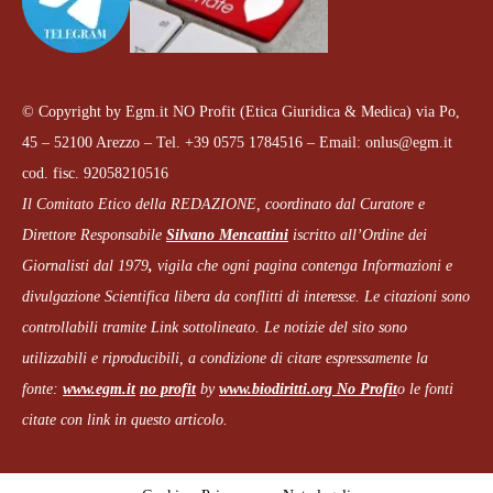
© Copyright by Egm.it NO Profit (Etica Giuridica & Medica) via Po,
45 – 52100 Arezzo – Tel. +39 0575 1784516 – Email: onlus@egm.it
cod. fisc. 92058210516
Il Comitato Etico della REDAZIONE, coordinato dal
Curatore e
Direttore Responsabile
Silvano Mencattini
iscritto all’Ordine dei
Giornalisti dal 1979
,
vigila che
ogni pagina
contenga Informazioni e
divulgazione Scientifica libera da conflitti di interesse. Le citazioni sono
controllabili tramite Link sottolineato.
Le notizie del sito sono
utilizzabili e riproducibili, a condizione di citare espressamente la
fonte:
www.egm.it
no profit
b
y
www.biodiritti.org
No Profit
o le fonti
citate con link in questo articolo.