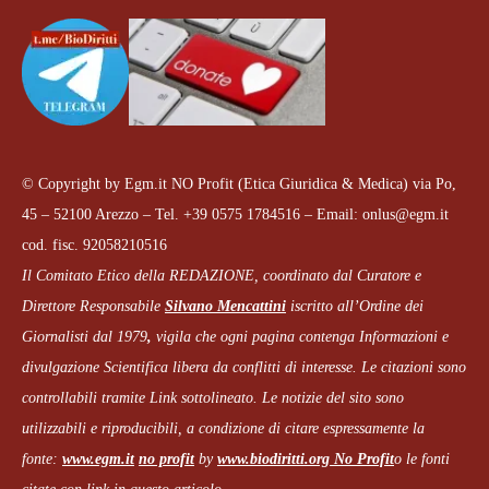
© Copyright by Egm.it NO Profit (Etica Giuridica & Medica) via Po,
45 – 52100 Arezzo – Tel. +39 0575 1784516 – Email: onlus@egm.it
cod. fisc. 92058210516
Il Comitato Etico della REDAZIONE, coordinato dal
Curatore e
Direttore Responsabile
Silvano Mencattini
iscritto all’Ordine dei
Giornalisti dal 1979
,
vigila che
ogni pagina
contenga Informazioni e
divulgazione Scientifica libera da conflitti di interesse. Le citazioni sono
controllabili tramite Link sottolineato.
Le notizie del sito sono
utilizzabili e riproducibili, a condizione di citare espressamente la
fonte:
www.egm.it
no profit
b
y
www.biodiritti.org
No Profit
o le fonti