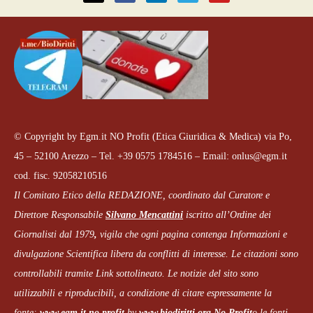
© Copyright by Egm.it NO Profit (Etica Giuridica & Medica) via Po,
45 – 52100 Arezzo – Tel. +39 0575 1784516 – Email: onlus@egm.it
cod. fisc. 92058210516
Il Comitato Etico della REDAZIONE, coordinato dal
Curatore e
Direttore Responsabile
Silvano Mencattini
iscritto all’Ordine dei
Giornalisti dal 1979
,
vigila che
ogni pagina
contenga Informazioni e
divulgazione Scientifica libera da conflitti di interesse. Le citazioni sono
controllabili tramite Link sottolineato.
Le notizie del sito sono
utilizzabili e riproducibili, a condizione di citare espressamente la
fonte:
www.egm.it
no profit
b
y
www.biodiritti.org
No Profit
o le fonti