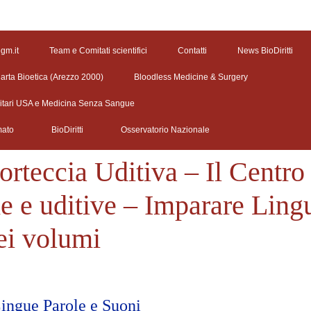
egm.it
Team e Comitati scientifici
Contatti
News BioDiritti
arta Bioetica (Arezzo 2000)
Bloodless Medicine & Surgery
litari USA e Medicina Senza Sangue
mato
BioDiritti
Osservatorio Nazionale
rteccia Uditiva – Il Centro 
he e uditive – Imparare Ling
ei volumi
ingue Parole e Suoni