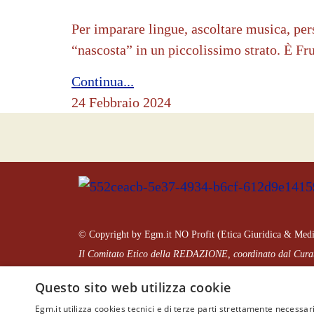
Per imparare lingue, ascoltare musica, per
“nascosta” in un piccolissimo strato. È F
Continua...
24 Febbraio 2024
© Copyright by Egm.it NO Profit (Etica Giuridica & Medi
Il Comitato Etico della REDAZIONE, coordinato dal
Cura
Informazioni e divulgazione Scientifica libera da conflitti di
Questo sito web utilizza cookie
citare espressamente la fonte:
www.egm.it
no profit
b
y
www.
Egm.it utilizza cookies tecnici e di terze parti strettamente necessari