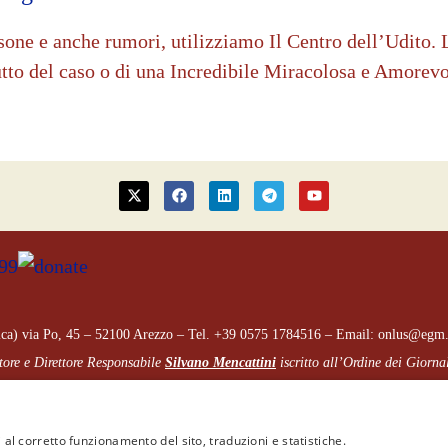
sone e anche rumori, utilizziamo Il Centro dell’Udito. 
rutto del caso o di una Incredibile Miracolosa e Amor
ca) via Po, 45 – 52100 Arezzo – Tel. +39 0575 1784516 – Email: onlus@egm.
tore e Direttore Responsabile
Silvano Mencattini
iscritto all’Ordine dei Giorna
 interesse. Le citazioni sono controllabili tramite Link sottolineato.
Le notizie de
biodiritti.org
No Profit
o le fonti citate con link in questo articolo.
 al corretto funzionamento del sito, traduzioni e statistiche.