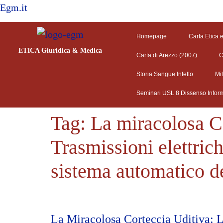
Egm.it
Homepage
Carta Etica 
ETICA Giuridica & Medica
Carta di Arezzo (2007)
C
Storia Sangue Infetto
Mi
Seminari USL 8 Dissenso Infor
Tag:
La miracolosa Co
Trasmissioni elettric
sistema automatico d
La Miracolosa Corteccia Uditiva: L