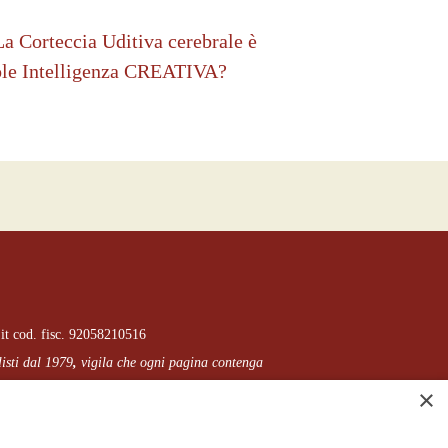
La Corteccia Uditiva cerebrale è
evole Intelligenza CREATIVA?
it cod. fisc. 92058210516
listi dal 1979
,
vigila che
ogni pagina
contenga
l sito sono utilizzabili e riproducibili, a condizione di
×