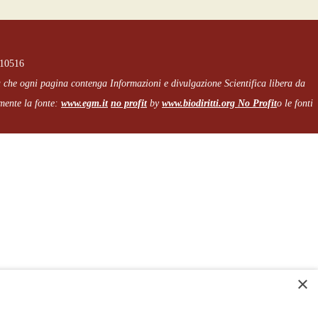
210516
a che
ogni pagina
contenga Informazioni e divulgazione Scientifica libera da
amente la fonte:
www.egm.it
no profit
b
y
www.biodiritti.org
No Profit
o le fonti
×