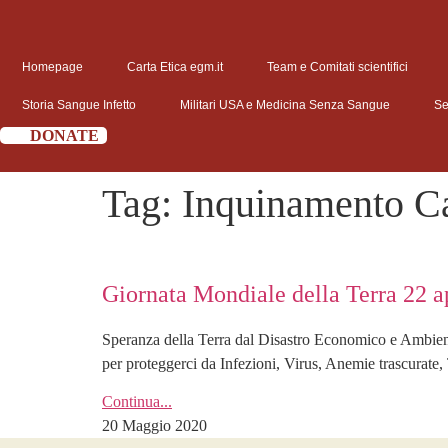
Homepage
Carta Etica egm.it
Team e Comitati scientifici
Storia Sangue Infetto
Militari USA e Medicina Senza Sangue
Se
DONATE
Tag:
Inquinamento Ca
Giornata Mondiale della Terra 22 a
Speranza della Terra dal Disastro Economico e Ambient
per proteggerci da Infezioni, Virus, Anemie trascurate, T
Continua...
20 Maggio 2020