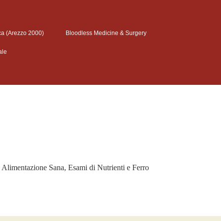
ca (Arezzo 2000)
Bloodless Medicine & Surgery
ale
a Alimentazione Sana, Esami di Nutrienti e Ferro