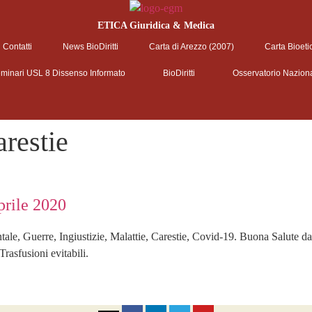
ETICA Giuridica & Medica
Contatti
News BioDiritti
Carta di Arezzo (2007)
Carta Bioeti
minari USL 8 Dissenso Informato
BioDiritti
Osservatorio Nazion
restie
prile 2020
ale, Guerre, Ingiustizie, Malattie, Carestie, Covid-19. Buona Salute d
rasfusioni evitabili.