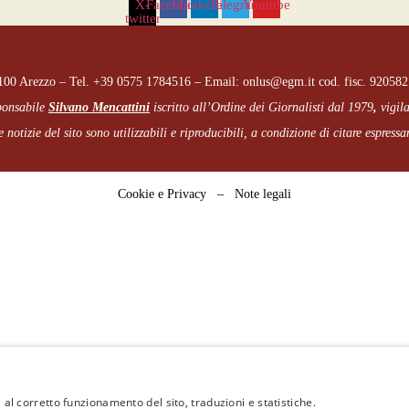
X-
Facebook
Linkedin
Telegram
Youtube
twitter
2100 Arezzo – Tel. +39 0575 1784516 – Email: onlus@egm.it cod. fisc. 92058
sponsabile
Silvano Mencattini
iscritto all’Ordine dei Giornalisti dal 1979
,
vigil
 notizie del sito sono utilizzabili e riproducibili, a condizione di citare espress
Cookie e Privacy
–
Note legali
 al corretto funzionamento del sito, traduzioni e statistiche.