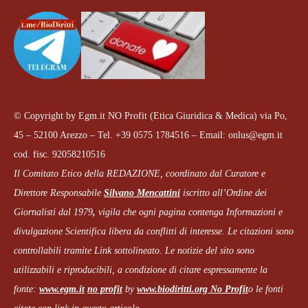
© Copyright by Egm.it NO Profit (Etica Giuridica & Medica) via Po,
45 – 52100 Arezzo – Tel. +39 0575 1784516 – Email: onlus@egm.it
cod. fisc. 92058210516
Il Comitato Etico della REDAZIONE, coordinato dal
Curatore e
Direttore Responsabile
Silvano Mencattini
iscritto all’Ordine dei
Giornalisti dal 1979
,
vigila che
ogni pagina
contenga Informazioni e
divulgazione Scientifica libera da conflitti di interesse. Le citazioni sono
controllabili tramite Link sottolineato.
Le notizie del sito sono
utilizzabili e riproducibili, a condizione di citare espressamente la
fonte:
www.egm.it
no profit
b
y
www.biodiritti.org
No Profit
o le fonti