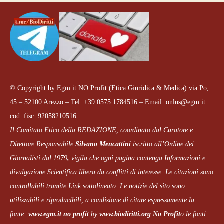
© Copyright by Egm.it NO Profit (Etica Giuridica & Medica) via Po,
45 – 52100 Arezzo – Tel. +39 0575 1784516 – Email: onlus@egm.it
cod. fisc. 92058210516
Il Comitato Etico della REDAZIONE, coordinato dal
Curatore e
Direttore Responsabile
Silvano Mencattini
iscritto all’Ordine dei
Giornalisti dal 1979
,
vigila che
ogni pagina
contenga Informazioni e
divulgazione Scientifica libera da conflitti di interesse. Le citazioni sono
controllabili tramite Link sottolineato.
Le notizie del sito sono
utilizzabili e riproducibili, a condizione di citare espressamente la
fonte:
www.egm.it
no profit
b
y
www.biodiritti.org
No Profit
o le fonti