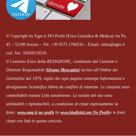
© Copyright by Egm.it NO Profit (Etica Giuridica & Medica) via Po,
45 – 52100 Arezzo – Tel. +39 0575 1784516 – Email: onlus@egm.it
cod. fisc. 92058210516
Il Comitato Etico della REDAZIONE, coordinato dal
Curatore e
Direttore Responsabile
Silvano Mencattini
iscritto all’Ordine dei
Giornalisti dal 1979
,
vigila che
ogni pagina
contenga Informazioni e
divulgazione Scientifica libera da conflitti di interesse. Le citazioni sono
controllabili tramite Link sottolineato.
Le notizie del sito sono
utilizzabili e riproducibili, a condizione di citare espressamente la
fonte:
www.egm.it
no profit
b
y
www.biodiritti.org
No Profit
o le fonti
citate con link in questo articolo.