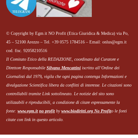
© Copyright by Egm.it NO Profit (Etica Giuridica & Medica) via Po,
45 – 52100 Arezzo – Tel. +39 0575 1784516 – Email: onlus@egm.it
cod. fisc. 92058210516
Il Comitato Etico della REDAZIONE, coordinato dal
Curatore e
Direttore Responsabile
Silvano Mencattini
iscritto all’Ordine dei
Giornalisti dal 1979
,
vigila che
ogni pagina
contenga Informazioni e
divulgazione Scientifica libera da conflitti di interesse. Le citazioni sono
controllabili tramite Link sottolineato.
Le notizie del sito sono
utilizzabili e riproducibili, a condizione di citare espressamente la
fonte:
www.egm.it
no profit
b
y
www.biodiritti.org
No Profit
o le fonti
citate con link in questo articolo.