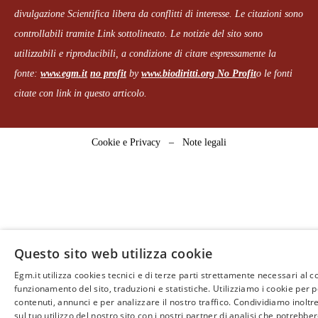
divulgazione Scientifica libera da conflitti di interesse. Le citazioni sono
controllabili tramite Link sottolineato.
Le notizie del sito sono
utilizzabili e riproducibili, a condizione di citare espressamente la
fonte:
www.egm.it
no profit
b
y
www.biodiritti.org
No Profit
o le fonti
citate con link in questo articolo.
Cookie e Privacy
–
Note legali
Questo sito web utilizza cookie
Egm.it utilizza cookies tecnici e di terze parti strettamente necessari al c
funzionamento del sito, traduzioni e statistiche. Utilizziamo i cookie per 
contenuti, annunci e per analizzare il nostro traffico. Condividiamo inoltr
sul tuo utilizzo del nostro sito con i nostri partner di analisi che potrebb