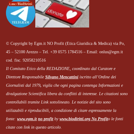
© Copyright by Egm.it NO Profit (Etica Giuridica & Medica) via Po,
45 – 52100 Arezzo – Tel. +39 0575 1784516 – Email: onlus@egm.it
cod. fisc. 92058210516
Il Comitato Etico della REDAZIONE, coordinato dal
Curatore e
Direttore Responsabile
Silvano Mencattini
iscritto all’Ordine dei
Giornalisti dal 1979
,
vigila che
ogni pagina
contenga Informazioni e
divulgazione Scientifica libera da conflitti di interesse. Le citazioni sono
controllabili tramite Link sottolineato.
Le notizie del sito sono
utilizzabili e riproducibili, a condizione di citare espressamente la
fonte:
www.egm.it
no profit
b
y
www.biodiritti.org
No Profit
o le fonti
citate con link in questo articolo.