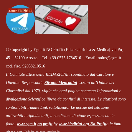
© Copyright by Egm.it NO Profit (Etica Giuridica & Medica) via Po,
45 – 52100 Arezzo – Tel. +39 0575 1784516 – Email: onlus@egm.it
cod. fisc. 92058210516
Il Comitato Etico della REDAZIONE, coordinato dal
Curatore e
Direttore Responsabile
Silvano Mencattini
iscritto all’Ordine dei
Giornalisti dal 1979
,
vigila che
ogni pagina
contenga Informazioni e
divulgazione Scientifica libera da conflitti di interesse. Le citazioni sono
controllabili tramite Link sottolineato.
Le notizie del sito sono
utilizzabili e riproducibili, a condizione di citare espressamente la
fonte:
www.egm.it
no profit
b
y
www.biodiritti.org
No Profit
o le fonti