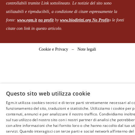
controllabili tramite Link sottolineato.
Le notizie del sito sono
utilizzabili e riproducibili, a condizione di citare espressamente la
fonte:
www.egm.it
no profit
b
y
www.biodiritti.org
No Profit
o le fonti
citate con link in questo articolo.
Cookie e Privacy
–
Note legali
Questo sito web utilizza cookie
Egm.it utilizza cookies tecnici e di terze parti strettamente necessari al c
funzionamento del sito, traduzioni e statistiche. Utilizziamo i cookie per 
contenuti, annunci e per analizzare il nostro traffico. Condividiamo inoltr
sul tuo utilizzo del nostro sito con i nostri partner di analisi che potrebb
con altre informazioni che hai fornito loro o che hanno raccolto dal tuo uti
servizi. Quando interagisci con terze parti e social network all’interno del 