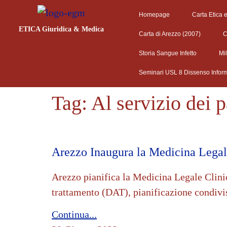
Homepage
Carta Etica 
ETICA Giuridica & Medica
Carta di Arezzo (2007)
C
Storia Sangue Infetto
Mi
Seminari USL 8 Dissenso Infor
Tag:
Al servizio dei p
Arezzo Inaugura la Medicina Legal
Arezzo pianifica la Medicina Legale Clinica
trattamento (DAT), pianificazione condivis
Continua...