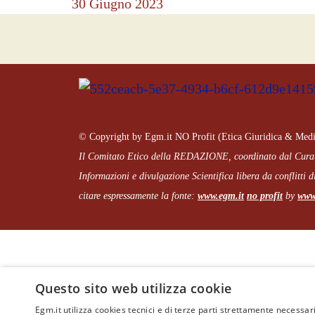
30 Giugno 2023
© Copyright by Egm.it NO Profit (Etica Giuridica & Medi
Il Comitato Etico della REDAZIONE, coordinato dal
Cura
Informazioni e divulgazione Scientifica libera da conflitti di
citare espressamente la fonte:
www.egm.it
no profit
b
y
www.
Questo sito web utilizza cookie
Egm.it utilizza cookies tecnici e di terze parti strettamente necessari