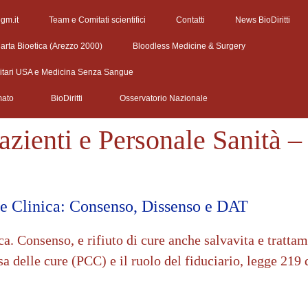
egm.it
Team e Comitati scientifici
Contatti
News BioDiritti
arta Bioetica (Arezzo 2000)
Bloodless Medicine & Surgery
litari USA e Medicina Senza Sangue
mato
BioDiritti
Osservatorio Nazionale
azienti e Personale Sanità –
e Clinica: Consenso, Dissenso e DAT
. Consenso, e rifiuto di cure anche salvavita e trattame
a delle cure (PCC) e il ruolo del fiduciario, legge 219