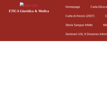
Homepage
Carta Etica 
ETICA Giuridica & Medica
Carta di Arezzo (2007)
C
Storia Sangue Infetto
Mi
Seminari USL 8 Dissenso Infor