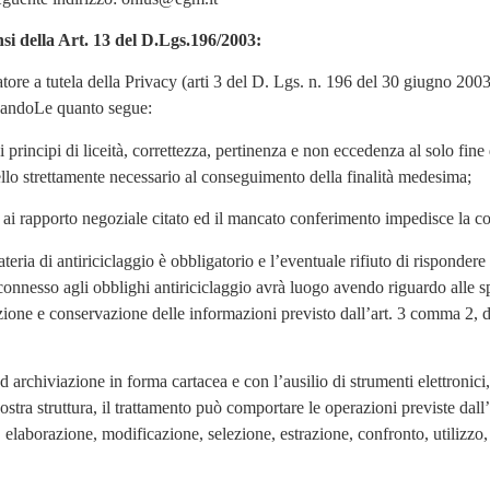
nsi della Art. 13 del D.Lgs.196/2003:
latore a tutela della Privacy (arti 3 del D. Lgs. n. 196 del 30 giugno 200
nicandoLe quanto segue:
dei principi di liceità, correttezza, pertinenza e non eccedenza al solo fi
llo strettamente necessario al conseguimento della finalità medesima;
o ai rapporto negoziale citato ed il mancato conferimento impedisce la co
ateria di antiriciclaggio è obbligatorio e l’eventuale rifiuto di rispondere
i connesso agli obblighi antiriciclaggio avrà luogo avendo riguardo alle 
azione e conservazione delle informazioni previsto dall’art. 3 comma 2,
d archiviazione in forma cartacea e con l’ausilio di strumenti elettronici, 
 nostra struttura, il trattamento può comportare le operazioni previste dal
 elaborazione, modificazione, selezione, estrazione, confronto, utilizzo,