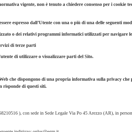
mativa vigente, non è tenuto a chiedere consenso per i cookie tecni
ò essere espresso dall’Utente con una o più di una delle seguenti mod
zzato o dei relativi programmi informatici utilizzati per navigare 
vizi di terze parti
ente di utilizzare o visualizzare parti del Sito.
ti Web che dispongono di una propria informativa sulla privacy che 
risponde di questi siti.
92058210516 ), con sede in Sede Legale Via Po 45 Arezzo (AR), in perso
l seguente indirizzo: onlus@egm.it