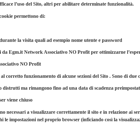
fficace l’uso del Sito, altri per abilitare determinate funzionalità.
 cookie permettono di:
te durante la visita quali ad esempio nome utente e password
ti da
Egm.it
Network Associativo NO Profit per ottimizzarne l’esperie
ssociativo NO Profit
al corretto funzionamento di alcune sezioni del Sito . Sono di due ca
no distrutti ma rimangono fino ad una data di scadenza preimposta
wser viene chiuso
o necessari a visualizzare correttamente il sito e in relazione ai se
hi le impostazioni nel proprio browser (inficiando così la visualizzaz