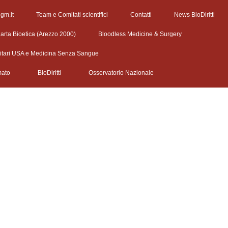
egm.it
Team e Comitati scientifici
Contatti
News BioDiritti
arta Bioetica (Arezzo 2000)
Bloodless Medicine & Surgery
litari USA e Medicina Senza Sangue
mato
BioDiritti
Osservatorio Nazionale